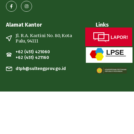
Alamat Kantor
Links
Jl. R.A. Kartini No. 80, Kota
LAPOR!
Palu, 94111
LPSE
+62 (451) 421060
+62 (451) 421160
dtph@sultengprov.go.id