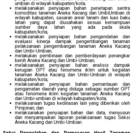
umbian di wilayah kabupaten/kota;
melaksanakan penyiapan bahan penetapan sentra
komoditas tanaman Aneka Kacang dan UmbiUmbian di
wilayah kabupaten, sasaran areal tanam dan luas baku
lahan yang dapat diusahakan sesuai kemampuan
sumber daya lahan yang ada pada skala
kabupaten/kota;
melaksanakan penyiapan bahan pengendalian dan
evaluasi kinerja dampak pengembangan tanaman
pelaksanaan pengembangan tanaman Aneka Kacang
dan Umbi-Umbian;
melakukan pembinaan dan pemberdayaan penangkar
benih Aneka Kacang dan Umbi-Umbian;
melaksanakan penyiapan bahan analisis dampak
kerugian OPT atau fenomena iklim untuk kegiatan
tanaman Aneka Kacang dan Umbi-Umbian di wilayah
kabupaten/kota;
melaksanakan penyiapan bahan pemantauan dan
pengamatan daerah yang diduga sebagai sumber OPT
atau fenomena iklim kegiatan tanaman Aneka Kacang
dan Umbi-umbian di wilayah kabupaten/kota;
melaksanaan tugas kedinasan lain yang diberikan oleh
Pimpinan; dan
melaksanakan penyiapan bahan dan data, menyusun
dan menyampaikan laporan pelaksanaan tugas Seksi
Aneka Kacang dan Umbi-Umbian.
Seksi Pengolahan dan Pemasaran Hasil Tanaman