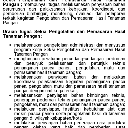
Pangan ;
mempunyai tugas melaksanakan penyiapan bahan
perumusan dan pelaksanaan kebijakan, koordinasi, dan
pemberian bimbingan, monitoring, evaluasi dan pelaporan
terkait kegiatan Pengolahan dan Pemasaran Hasil Tanaman
Pangan.
Uraian tugas Seksi Pengolahan dan Pemasaran Hasil
Tanaman Pangan :
melaksanakan pengelolaan administrasi dan menyusun
program kerja Seksi Pengolahan dan Pemasaran Hasil
Tanaman Pangan;
menghimpun peraturan perundang-undangan, pedoman
dan petunjuk pelaksanaan dan petunjuk teknis
penanganan pasca panen, pengolahan, mutu dan
pemasaran hasil tanaman pangan;
melaksanakan penyiapan bahan dan melakukan
koordinasi pelaksanaan kegiatan penanganan pasca
panen, pengolahan, mutu dan pemasaran hasil tanaman
pangan dengan unit kerja terkait;
melaksanakan penyiapan bahan bimbingan teknis,
penerapan pedoman teknis penanganan pasca panen,
pengolahan, mutu dan pemasaran hasil tanaman pangan;
melakukan penyiapan, fasilitasi kebutuhan alat dan
mesin pasca panen serta pengolahan hasil di tanaman
pangan di wilayah kabupaten/kota;
melakukan penyiapan bahan penerapan cara produksi
pangan olahan yang baik dan pemberian surat