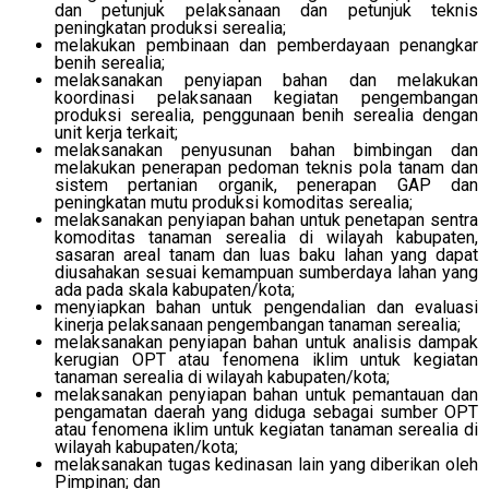
dan petunjuk pelaksanaan dan petunjuk teknis
peningkatan produksi serealia;
melakukan pembinaan dan pemberdayaan penangkar
benih serealia;
melaksanakan penyiapan bahan dan melakukan
koordinasi pelaksanaan kegiatan pengembangan
produksi serealia, penggunaan benih serealia dengan
unit kerja terkait;
melaksanakan penyusunan bahan bimbingan dan
melakukan penerapan pedoman teknis pola tanam dan
sistem pertanian organik, penerapan GAP dan
peningkatan mutu produksi komoditas serealia;
melaksanakan penyiapan bahan untuk penetapan sentra
komoditas tanaman serealia di wilayah kabupaten,
sasaran areal tanam dan luas baku lahan yang dapat
diusahakan sesuai kemampuan sumberdaya lahan yang
ada pada skala kabupaten/kota;
menyiapkan bahan untuk pengendalian dan evaluasi
kinerja pelaksanaan pengembangan tanaman serealia;
melaksanakan penyiapan bahan untuk analisis dampak
kerugian OPT atau fenomena iklim untuk kegiatan
tanaman serealia di wilayah kabupaten/kota;
melaksanakan penyiapan bahan untuk pemantauan dan
pengamatan daerah yang diduga sebagai sumber OPT
atau fenomena iklim untuk kegiatan tanaman serealia di
wilayah kabupaten/kota;
melaksanakan tugas kedinasan lain yang diberikan oleh
Pimpinan; dan