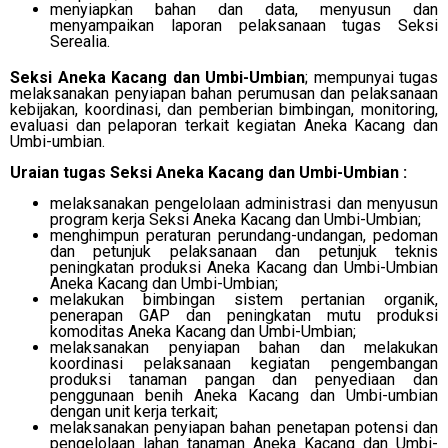
menyiapkan bahan dan data, menyusun dan
menyampaikan laporan pelaksanaan tugas Seksi
Serealia.
Seksi Aneka Kacang dan Umbi-Umbian
; mempunyai tugas
melaksanakan penyiapan bahan perumusan dan pelaksanaan
kebijakan, koordinasi, dan pemberian bimbingan, monitoring,
evaluasi dan pelaporan terkait kegiatan Aneka Kacang dan
Umbi-umbian.
Uraian tugas Seksi Aneka Kacang dan Umbi-Umbian :
melaksanakan pengelolaan administrasi dan menyusun
program kerja Seksi Aneka Kacang dan Umbi-Umbian;
menghimpun peraturan perundang-undangan, pedoman
dan petunjuk pelaksanaan dan petunjuk teknis
peningkatan produksi Aneka Kacang dan Umbi-Umbian
Aneka Kacang dan Umbi-Umbian;
melakukan bimbingan sistem pertanian organik,
penerapan GAP dan peningkatan mutu produksi
komoditas Aneka Kacang dan Umbi-Umbian;
melaksanakan penyiapan bahan dan melakukan
koordinasi pelaksanaan kegiatan pengembangan
produksi tanaman pangan dan penyediaan dan
penggunaan benih Aneka Kacang dan Umbi-umbian
dengan unit kerja terkait;
melaksanakan penyiapan bahan penetapan potensi dan
pengelolaan lahan tanaman Aneka Kacang dan Umbi-